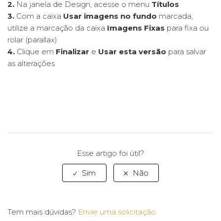
2.
Na janela de Design, acesse o menu
Títulos
3.
Com a caixa
Usar imagens no fundo
marcada,
Site | Títulos | Fixar ou rolar imagem do título
utilize a marcação da caixa
Imagens Fixas
para fixa ou
rolar (parallax)
Site | Galerias | Como adicionar Overlay nas galerias
4.
Clique em
Finalizar
e
Usar esta versão
para salvar
as alterações
Site | Design | Como alterar as cores do meu Site
Site | Design | Como alterar o modelo de preset do meu
Site
Site | Design | Como restaurar versão do Design
Esse artigo foi útil?
Site | Design | Como ativar Modo Noturno
EXIBIR MAIS
Tem mais dúvidas?
Envie uma solicitação