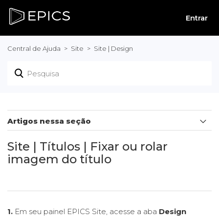
Entrar
Central de Ajuda
Site
Site | Design
Artigos nessa seção
Site | Design | Como alterar cor do box de WhatsApp
Site | Títulos | Fixar ou rolar
imagem do título
Site | Home | Video na home em tela cheia (mobile)
Site | Contato | Como exibir mapa de localização
1.
Em seu painel EPICS Site, acesse a aba
Design
Site | Primeira Página | Tempo de transição do Slide