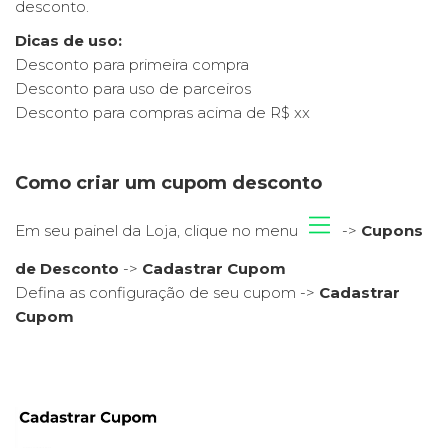
desconto.
grade
Dicas de uso:
Loja | Cupom de desconto
Desconto para primeira compra
Desconto para uso de parceiros
Desconto para compras acima de R$ xx
Loja | Como vinculo a Loja com meu Site?
Loja | Como adiciono um produto?
Como criar um cupom desconto
Loja | Como é feito a entrega?
Em seu painel da Loja, clique no menu
->
Cupons
Loja | Quais produtos posso vender?
de Desconto
->
Cadastrar Cupom
Defina as configuração de seu cupom ->
Cadastrar
Cupom
Loja | Como recebo e qual o prazo?
EXIBIR MAIS