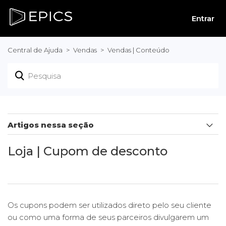
Entrar
Central de Ajuda
Vendas
Vendas | Conteúdo
Artigos nessa seção
Como criar sacolinha do Instagram | Loja
Loja | Cupom de desconto
Avaliação e Comentário do cliente no Produto | Loja
Loja | Entrega de produto fisico
Os cupons podem ser utilizados direto pelo seu cliente
ou como uma forma de seus parceiros divulgarem um
Loja | Como adicionar um produto com variação de