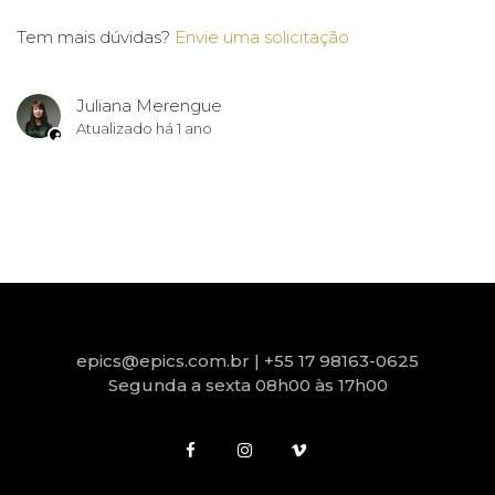
Tem mais dúvidas?
Envie uma solicitação
Juliana Merengue
Atualizado
há 1 ano
epics@epics.com.br | +55 17 98163-0625
Segunda a sexta 08h00 às 17h00