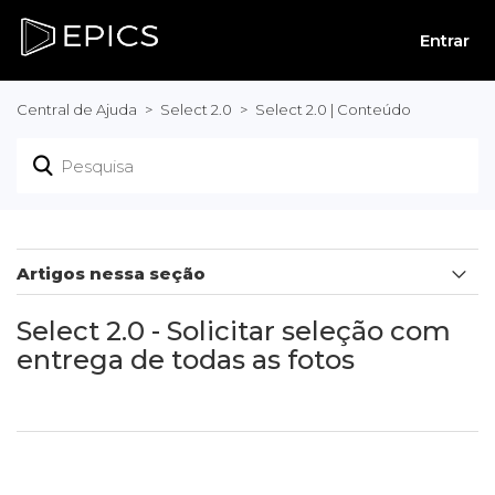
Entrar
Central de Ajuda
Select 2.0
Select 2.0 | Conteúdo
Artigos nessa seção
Select 2.0 - Venda de fotos em galeria pública
Select 2.0 - Solicitar seleção com
entrega de todas as fotos
Select 2.0 - Entregar todas as fotos em alta
Select 2.0 - Venda de foto produtos
Select 2.0 - Venda de fotos em seleção