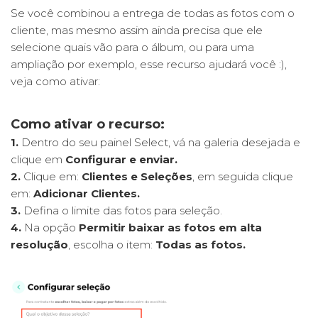
Se você combinou a entrega de todas as fotos com o
cliente, mas mesmo assim ainda precisa que ele
Select 2.0 - Venda de fotos adicionais na seleção
selecione quais vão para o álbum, ou para uma
ampliação por exemplo, esse recurso ajudará você :),
Select 2.0 - Solicitar seleção com entrega de fotos após
veja como ativar:
pagamento
Select 2.0 - Solicitar seleção com entrega das fotos
Como ativar o recurso:
selecionadas
1.
Dentro do seu painel Select, vá na galeria desejada e
clique em
Configurar e enviar.
Select 2.0 - Solicitar seleção com entrega de todas as
2.
Clique em:
Clientes e Seleções
, em seguida clique
fotos
em:
Adicionar Clientes.
3.
Defina o limite das fotos para seleção.
Select 2.0 - Como solicitar Seleção
4.
Na opção
Permitir baixar as fotos em alta
resolução
, escolha o item:
Todas as fotos.