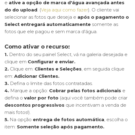
e
ative a opção de marca d'água avançada antes
do do upload
. (
Veja aqui como fazer
). O cliente vai
Select 2.0 - Venda de fotos adicionais na seleção
selecionar as fotos que deseja e
após o pagamento o
Select entregará automaticamente
somente as
Select 2.0 - Solicitar seleção com entrega de fotos após
fotos que ele pagou e sem marca d'água.
pagamento
Como ativar o recurso:
Select 2.0 - Solicitar seleção com entrega das fotos
1.
Dentro do seu painel Select, vá na galeria desejada e
selecionadas
clique em
Configurar e enviar.
2.
Clique em:
Clientes e Seleções
, em seguida clique
Select 2.0 - Solicitar seleção com entrega de todas as
em:
Adicionar Clientes.
fotos
3.
Defina o limite das fotos contratadas.
4.
Marque a opção:
Cobrar pelas fotos adicionais
e
Select 2.0 - Como solicitar Seleção
defina o
valor por foto
(aqui você também pode criar
descontos progressivos
que incentivam a venda de
mais fotos!).
5.
Na opção
entrega de fotos automática
, escolha o
item:
Somente seleção após pagamento.