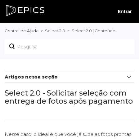
Entrar
Central de Ajuda
Select 2.0
Select 2.0 | Conteúdo
Artigos nessa seção
Select 2.0 - Venda de fotos em galeria pública
Select 2.0 - Solicitar seleção com
entrega de fotos após pagamento
Select 2.0 - Entregar todas as fotos em alta
Select 2.0 - Venda de foto produtos
Nesse caso, o ideal é que você já suba as fotos prontas
Select 2.0 - Venda de fotos em seleção